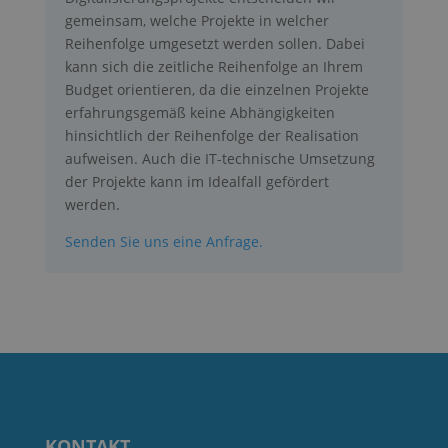
gemeinsam, welche Projekte in welcher
Reihenfolge umgesetzt werden sollen. Dabei
kann sich die zeitliche Reihenfolge an Ihrem
Targeting
Funktions
Nicht
klassifizierte
Budget orientieren, da die einzelnen Projekte
erfahrungsgemäß keine Abhängigkeiten
hinsichtlich der Reihenfolge der Realisation
aufweisen. Auch die IT-technische Umsetzung
der Projekte kann im Idealfall gefördert
werden.
Unbedingt erforderlich
Senden Sie uns eine Anfrage.
Performance und Statistik Cookies
Targeting
Funktions
Nicht klassifizierte
Streng notwendige Cookies ermöglichen die
Kernfunktionen der Website wie
Benutzeranmeldung und Kontoverwaltung. Die
Website kann ohne die unbedingt erforderlichen
Cookies nicht ordnungsgemäß verwendet werden.
Provider
/
Name
Ablaufdatum
Besc
Domäne
KONTAKT