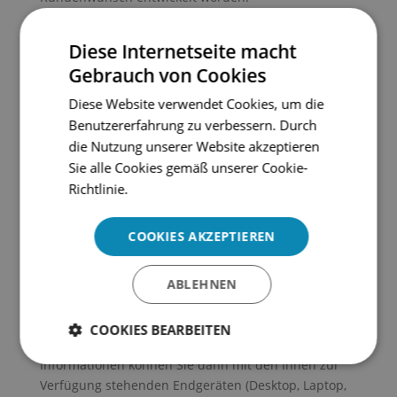
Diese Internetseite macht
Gebrauch von Cookies
Diese Website verwendet Cookies, um die
Benutzererfahrung zu verbessern. Durch

die Nutzung unserer Website akzeptieren
Sie alle Cookies gemäß unserer Cookie-
Richtlinie.
KUNDENBEZIEHUNGSMANAGEMENT
(CRM)
COOKIES AKZEPTIEREN
Sie dokumentieren Ihre Kundenkontakte und
Kundenhistorie noch mit Excel, Word, Outlook,
ABLEHNEN
Notizzetteln, etc.. Unsere Standardlösung
LasVentas
ermöglicht Ihnen in einem System alle Informationen
COOKIES BEARBEITEN
zu einem Kunden zentral zu speichern. Diese
Informationen können Sie dann mit den Ihnen zur
Unbedingt
Performance und
erforderlich
Statistik Cookies
Verfügung stehenden Endgeräten (Desktop, Laptop,