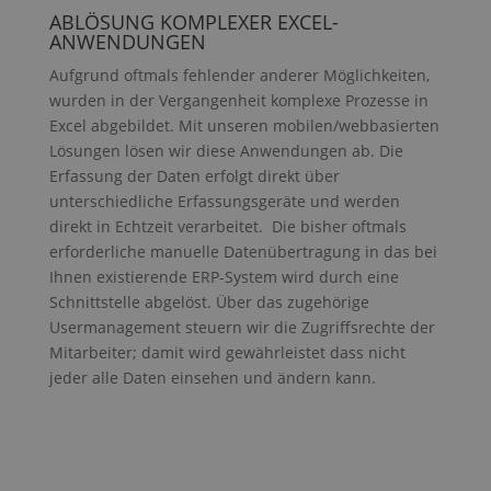
CookieScript
Cook
prontoweb.de
ABLÖSUNG KOMPLEXER EXCEL-
verw
ANWENDUNGEN
Einwi
für 
Aufgrund oftmals fehlender anderer Möglichkeiten,
spei
Bann
wurden in der Vergangenheit komplexe Prozesse in
Scri
ordn
Excel abgebildet. Mit unseren mobilen/webbasierten
funkt
Lösungen lösen wir diese Anwendungen ab. Die
__hs_opt_out
6 Monate
Dies
HubSpot Inc.
Erfassung der Daten erfolgt direkt über
der O
.prontoweb.de
unterschiedliche Erfassungsgeräte und werden
Daten
verw
direkt in Echtzeit verarbeitet. Die bisher oftmals
Besuc
Cook
erforderliche manuelle Datenübertragung in das bei
akzep
Ihnen existierende ERP-System wird durch eine
wird 
Besu
Schnittstelle abgelöst. Über das zugehörige
Google
gebe
deakt
Usermanagement steuern wir die Zugriffsrechte der
Privacy Policy
die Z
Mitarbeiter; damit wird gewährleistet dass nicht
„Nein
jeder alle Daten einsehen und ändern kann.
__hs_d_not_tracking
.prontoweb.de
6 Monate
__hs
__hs_initial_opt_
.prontoweb.de
7 Tage
Dies
verw
verh
jedes
werd