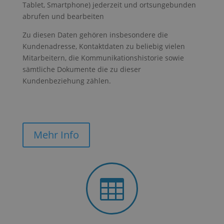
Tablet, Smartphone) jederzeit und ortsungebunden
abrufen und bearbeiten
Targeting
Funktions
Nicht
Zu diesen Daten gehören insbesondere die
klassifizierte
Kundenadresse, Kontaktdaten zu beliebig vielen
Mitarbeitern, die Kommunikationshistorie sowie
sämtliche Dokumente die zu dieser
Kundenbeziehung zählen.
Unbedingt erforderlich
Performance und Statistik Cookies
Targeting
Mehr Info
Funktions
Nicht klassifizierte
Streng notwendige Cookies ermöglichen die
Kernfunktionen der Website wie
Benutzeranmeldung und Kontoverwaltung. Die
Website kann ohne die unbedingt erforderlichen

Cookies nicht ordnungsgemäß verwendet werden.
Provider
/
Name
Ablaufdatum
Besc
Domäne
CookieScriptConsent
1 Monat
Dies