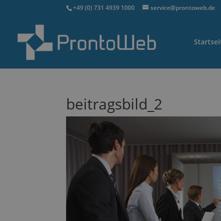
+49 (0) 731 4939 1000
service@prontoweb.de
Startsei
beitragsbild_2