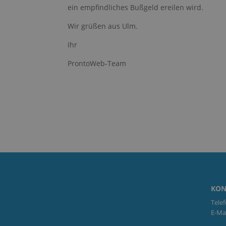
ein empfindliches Bußgeld ereilen wird.
Wir grüßen aus Ulm.
__hs_cookie_cat_pre
Ihr
__hs_gpc_banner_d
ProntoWeb-Team
hs_ab_test
hs-messages-is-op
hs-messages-hide-
welcome-message
__hsmem
hs-membership-csr
KON
Telef
hublytics_events_53
E-Mai