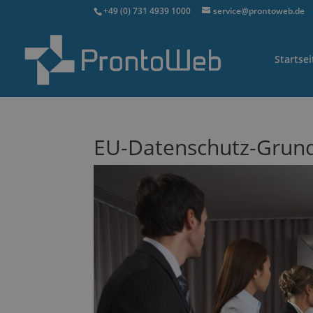
+49 (0) 731 4939 1000
service@prontoweb.de
Startsei
EU-Datenschutz-Grun