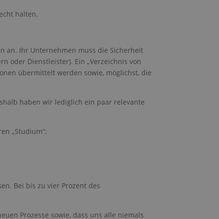
echt halten.
men an. Ihr Unternehmen muss die Sicherheit
 oder Dienstleister). Ein „Verzeichnis von
cht klassifizierte
onen übermittelt werden sowie, möglichst, die
overwaltung. Die
alb haben wir lediglich ein paar relevante
-Dienst verwendet,
ren „Studium“:
cher-Cookies zu
Script.com muss
utzrichtlinie
kies erneut zu
enn Sie Besuchern
 enthält die
n. Bei bis zu vier Prozent des
uen Prozesse sowie, dass uns alle niemals
ndern, dass Banner