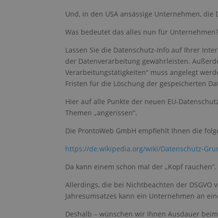
Und, in den USA ansässige Unternehmen, die D
Was bedeutet das alles nun für Unternehmen
Lassen Sie die Datenschutz-Info auf Ihrer Int
der Datenverarbeitung gewährleisten. Außerdem
Unbedingt erfo
Verarbeitungstätigkeiten“ muss angelegt werde
Streng notwendige C
Fristen für die Löschung der gespeicherten Da
Website kann ohne d
Hier auf alle Punkte der neuen EU-Datenschu
Name
Themen „angerissen“.
CookieScriptConse
Die ProntoWeb GmbH empfiehlt Ihnen die folge
https://de.wikipedia.org/wiki/Datenschutz-G
__hs_opt_out
Da kann einem schon mal der „Kopf rauchen“.
Allerdings, die bei Nichtbeachten der DSGVO 
Jahresumsatzes kann ein Unternehmen an eine
__hs_d_not_trackin
Deshalb – wünschen wir Ihnen Ausdauer beim 
__hs_initial_opt_