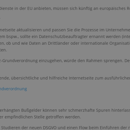
ienste in der EU anbieten, müssen sich künftig an europäisches R
?
ernetseite aktualisieren und passen Sie die Prozesse im Unterneh
 bspw., sollte ein Datenschutzbeauftragter ernannt werden (intern
rderlich
Performance und Statistik Cookies
Targeting
Funktions
Ni
n, ob und wie Daten an Drittländer oder internationale Organisati
ookies ermöglichen die Kernfunktionen der Website wie Benutzeranmeldung und Kont
ten.
ie unbedingt erforderlichen Cookies nicht ordnungsgemäß verwendet werden.
tz-Grundverordnung einzugehen, würde den Rahmen sprengen. Desh
Provider
/
Ablaufdatum
Beschreibung
Domäne
nt
1 Monat
Dieses Cookie wird vom Cookie-Script.com
CookieScript
nde, übersichtliche und hilfreiche Internetseite zum ausführliche
um die Einwilligungseinstellungen für Besu
prontoweb.de
speichern. Das Cookie-Banner von Cookie-
ordnungsgemäß funktionieren.
rundverordnung
6 Monate
Dieses Cookie wird von der Opt-in-Datensch
HubSpot Inc.
verwendet, um den Besucher zu bitten, Coo
.prontoweb.de
akzeptieren. Dieses Cookie wird gesetzt, w
die Wahl geben, Cookies zu deaktivieren. Es
verhängten Bußgelder können sehr schmerzhafte Spuren hinterlasse
Zeichenfolge „Ja“ oder „Nein“.
r empfindlichen Stelle getroffen werden.
g
.prontoweb.de
6 Monate
__hs_d_not_tracking
Studieren der neuen DSGVO und einen Flow beim Einführen der ne
Google Privacy Policy
.prontoweb.de
7 Tage
Dieses Cookie wird verwendet, um zu verhi